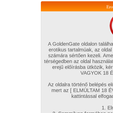
Ero
Váltás a mobil verzióra!
A GoldenGate oldalon találha
erotikus tartalmúak, az oldal
számára sértően kezeli. Ame
térségedben az oldal használat
erejű előírásba ütközik, k
VIP tagság
TV
Filmek
Profi
Magyar amatőrök
Fóru
VAGYOK 18 ÉV
Kapcsolataim
Üzeneteim
Társkereső
Chat!
Az oldalra történő belépés el
Főoldal
/
Amatőr mufftár
/
mert az [ ELMÚLTAM 18 É
feketekandur
kattintással elfoga
1. El