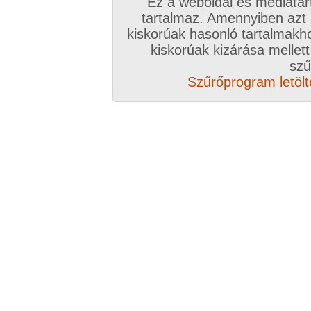
Ez a weboldal és médiatar
tartalmaz. Amennyiben azt
kiskorúak hasonló tartalmakh
kiskorúak kizárása mellett
szű
Szűrőprogram letölté