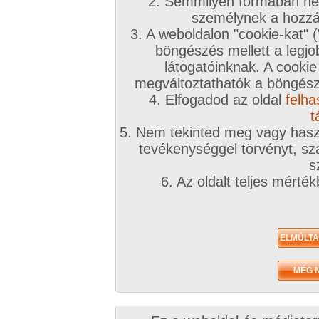
2. Semmilyen formában nem
személynek a hozzáf
3. A weboldalon "cookie-kat" 
böngészés mellett a legjo
látogatóinknak. A cookie
megváltoztathatók a böngésző
4. Elfogadod az oldal
felha
t
5. Nem tekinted meg vagy haszn
tevékenységgel törvényt, sza
s
6. Az oldalt teljes mérté