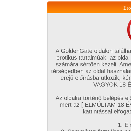
Ero
Váltás a mobil verzióra!
A GoldenGate oldalon találha
erotikus tartalmúak, az oldal
számára sértően kezeli. Ame
térségedben az oldal használat
erejű előírásba ütközik, k
VIP tagság
TV
Filmek
Profi
Magyar amatőrök
Fóru
VAGYOK 18 ÉV
Kapcsolataim
Üzeneteim
Társkereső
Chat!
Az oldalra történő belépés el
Főoldal
/
Magyar amatőrök
/
Videó (Magyar lányok)
mert az [ ELMÚLTAM 18 É
Magyar lányok
kattintással elfoga
1:28 perc
2026. augusztus 05.
1. El
67+