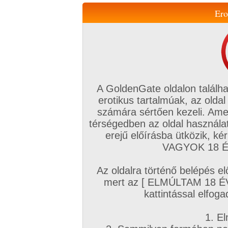
Ero
Váltás a mobil verzióra!
A GoldenGate oldalon találha
erotikus tartalmúak, az oldal
számára sértően kezeli. Ame
térségedben az oldal használat
erejű előírásba ütközik, k
VIP tagság
TV
Filmek
Profi
Magyar amatőrök
Fóru
VAGYOK 18 ÉV
Kapcsolataim
Üzeneteim
Társkereső
Chat!
Az oldalra történő belépés el
mert az [ ELMÚLTAM 18 É
A VIP TAGSÁG ELŐNYEI
VIP menü:
kattintással elfoga
VIP státusz, VIP aktiválás
Miért jó a Gold
1. El
G .Pontjaim, G .Pont
Az alábbiakban rész