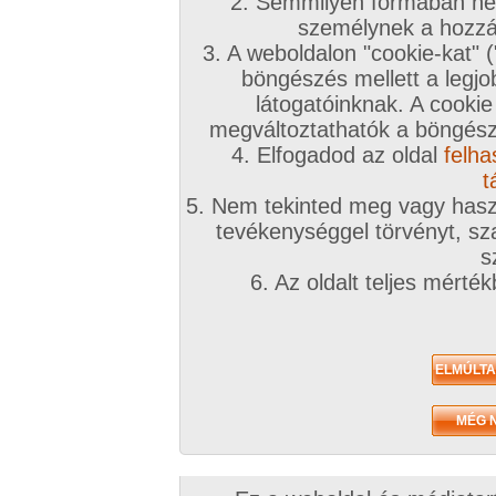
2. Semmilyen formában nem
beváltó
csak a VIP tagok p
VIP leírás
személynek a hozzáf
szekcióhoz ingyene
megismerhető legye
3. A weboldalon "cookie-kat" 
böngészés mellett a legjo
látogatóinknak. A cookie
megváltoztathatók a böngésző
4. Elfogadod az oldal
felha
t
V
5. Nem tekinted meg vagy haszn
te
tevékenységgel törvényt, sza
v
le
s
A
6. Az oldalt teljes mérté
sz
r
a 
me
üz
é
A
m
m
k