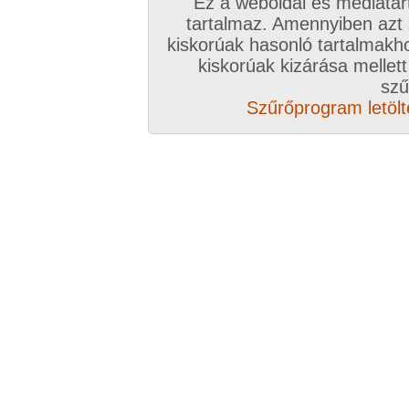
Ez a weboldal és médiatar
tartalmaz. Amennyiben azt
kiskorúak hasonló tartalmakh
kiskorúak kizárása mellett
szű
Szűrőprogram letölté
A hazai internetezőkről készült felmérés sze
biztosan nem tévednek. Válts te is VIP-tagság