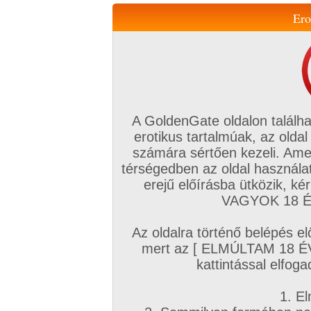
Ero
Váltás a mobil verzióra!
A GoldenGate oldalon találha
erotikus tartalmúak, az oldal
számára sértően kezeli. Ame
térségedben az oldal használat
erejű előírásba ütközik, k
VIP tagság
TV
Filmek
Profi
Magyar amatőrök
Fóru
VAGYOK 18 ÉV
Kapcsolataim
Üzeneteim
Társkereső
Chat!
Az oldalra történő belépés el
Főoldal
/
Magyar amatőrök
/
Képsorozat (Nyertesek)
mert az [ ELMÚLTAM 18 É
Nyertesek
kattintással elfoga
1. El
G