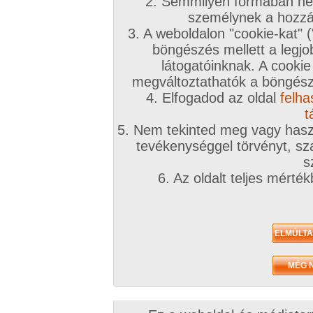
2. Semmilyen formában nem
T
személynek a hozzáf
d
l
3. A weboldalon "cookie-kat" 
böngészés mellett a legjo
G
g
látogatóinknak. A cookie
megváltoztathatók a böngésző
A sorozat kategóriái:
magyar lányok
,
vörös haj
,
félhosszú haj
,
kopasz pina
,
lányok
,
szoft
,
nyertesek
4. Elfogadod az oldal
felha
Képek száma:
72
Értékelés:
3.52/5 (955db)
t
5. Nem tekinted meg vagy haszn
tevékenységgel törvényt, sza
s
6. Az oldalt teljes mérté
G
c
h
v
G
g
A sorozat kategóriái:
magyar lányok
,
fekete haj
,
hosszú haj
,
kopasz pina
,
f
Képek száma:
61
Értékelés:
4.12/5 (838db)