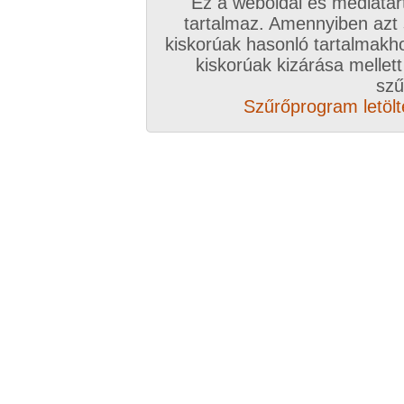
Ez a weboldal és médiatar
tartalmaz. Amennyiben azt
kiskorúak hasonló tartalmakh
Magyar amatőrök filmjei
kiskorúak kizárása mellett
szű
Szűrőprogram letölté
Franciaóra 15
Privát DVD 81
Amateurs interv
Profi sorozatok
ma
2026. július 21.
2026. július 16.
Szexi ingatlanos
Zafira: könyékig a
Pózolás a fürdőben