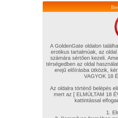
Ero
Váltás a mobil verzióra!
A GoldenGate oldalon találha
erotikus tartalmúak, az oldal
számára sértően kezeli. Ame
térségedben az oldal használat
erejű előírásba ütközik, k
VIP tagság
TV
Filmek
Profi
Magyar amatőrök
Fóru
VAGYOK 18 ÉV
Kapcsolataim
Üzeneteim
Társkereső
Chat!
Az oldalra történő belépés el
Főoldal
/
Cimkék
mert az [ ELMÚLTAM 18 É
Harisnyás
kattintással elfoga
1. El
Amatőr sorozatok