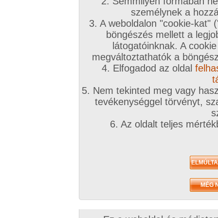
2. Semmilyen formában nem
2026. augusztus 04.
2026. július 28.
2026. július 23.
személynek a hozzáf
3. A weboldalon "cookie-kat" 
böngészés mellett a legjo
látogatóinknak. A cookie
megváltoztathatók a böngésző
4. Elfogadod az oldal
felha
lazán
67+
Privát képsorozat
14 kép
24 kép
17 kép
t
5. Nem tekinted meg vagy haszn
tevékenységgel törvényt, sza
s
Amatőr videók
6. Az oldalt teljes mérté
2026. augusztus 03.
2026. július 04.
2026. június 21.
ismét
egy kicsi mozgás
szenvedélyesen
0:51 perc
mindenkinek kell
2:30 perc
1:59 perc