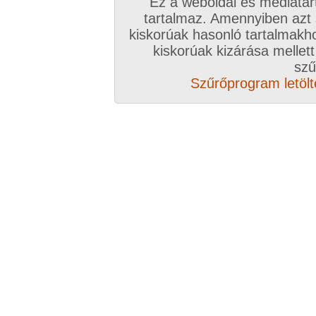
Ez a weboldal és médiatar
tartalmaz. Amennyiben azt
kiskorúak hasonló tartalmakh
kiskorúak kizárása mellett
szű
Szűrőprogram letölté