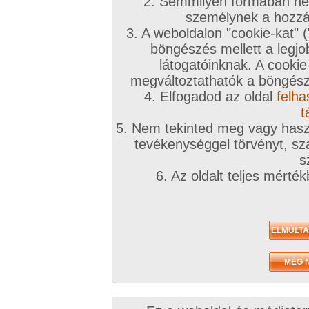
2. Semmilyen formában nem
személynek a hozzáf
3. A weboldalon "cookie-kat" 
böngészés mellett a legjo
látogatóinknak. A cookie
megváltoztathatók a böngésző
4. Elfogadod az oldal
felha
t
Filmek
5. Nem tekinted meg vagy haszn
TV
Profi sorozat
tevékenységgel törvényt, sza
s
6. Az oldalt teljes mérté
Maszti a kanapén
Igazságosan
Imádja a vibrit
megosztoznak a csajok
©1999-2026 Vibe Biz Group Kft.
Impresszum
|
Média ajánlat
|
Adatvé
Ügyfélszolgálat