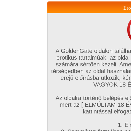
Ero
Jelszó:
E-mail cím:
Elolvastam és elfogadom
a
felhasználási
feltételeket
és az
adatkezelési tájékoztatót
Feliratkozom a hírlevélre,
A GoldenGate oldalon találha
hogy az elsők között
értesüljek a frissítésekről,
erotikus tartalmúak, az oldal
akciókról.
számára sértően kezeli. Ame
térségedben az oldal használat
Ha elfelejtetted 
erejű előírásba ütközik, k
VAGYOK 18 ÉV
Az oldalra történő belépés el
mert az [ ELMÚLTAM 18 É
kattintással elfoga
1. El