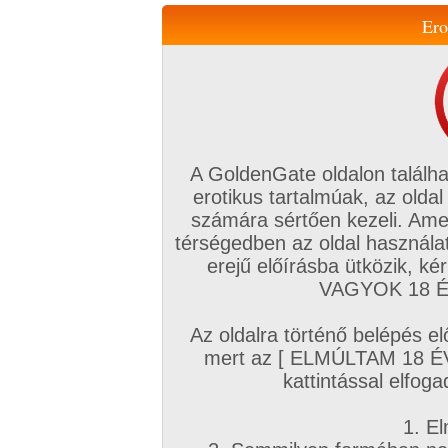
Ero
Váltás a mobil verzióra!
A GoldenGate oldalon találha
erotikus tartalmúak, az oldal
számára sértően kezeli. Ame
térségedben az oldal használat
erejű előírásba ütközik, k
VIP tagság
TV
Filmek
Profi
Magyar amatőrök
Fóru
VAGYOK 18 ÉV
Kapcsolataim
Üzeneteim
Társkereső
Chat!
Az oldalra történő belépés el
Főoldal
/
Amatőr mufftár
/
mert az [ ELMÚLTAM 18 É
Idősebb nővel leveleznék
kattintással elfoga
1. El