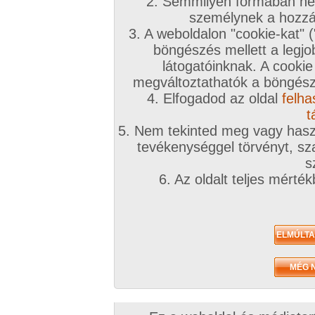
2. Semmilyen formában nem
személynek a hozzáf
3. A weboldalon "cookie-kat" 
böngészés mellett a legjo
látogatóinknak. A cookie
megváltoztathatók a böngésző
4. Elfogadod az oldal
felha
t
5. Nem tekinted meg vagy haszn
tevékenységgel törvényt, sza
s
6. Az oldalt teljes mérté