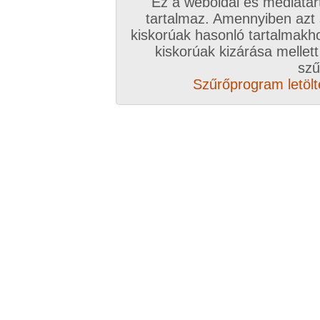
Ez a weboldal és médiatar
tartalmaz. Amennyiben azt
kiskorúak hasonló tartalmakh
kiskorúak kizárása mellett
szű
Szűrőprogram letölté