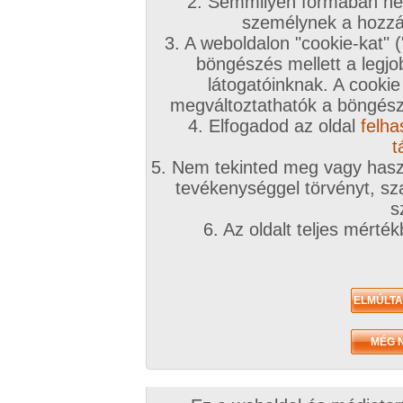
2. Semmilyen formában nem
személynek a hozzáf
3. A weboldalon "cookie-kat" 
böngészés mellett a legjo
látogatóinknak. A cookie
megváltoztathatók a böngésző
4. Elfogadod az oldal
felha
t
5. Nem tekinted meg vagy haszn
tevékenységgel törvényt, sza
s
6. Az oldalt teljes mérté