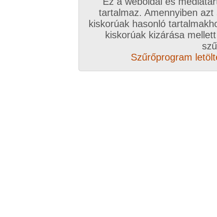
Ez a weboldal és médiatar
tartalmaz. Amennyiben azt
kiskorúak hasonló tartalmakh
kiskorúak kizárása mellett
szű
Szűrőprogram letölté