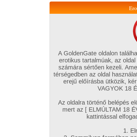
Ero
Váltás a mobil verzióra!
A GoldenGate oldalon találha
erotikus tartalmúak, az oldal
számára sértően kezeli. Ame
térségedben az oldal használat
erejű előírásba ütközik, k
VIP tagság
TV
Filmek
Profi
Magyar amatőrök
Fóru
VAGYOK 18 ÉV
Kapcsolataim
Üzeneteim
Társkereső
Chat!
Az oldalra történő belépés el
Főoldal
/
Amatőr mufftár
/
Ypra
/
mert az [ ELMÚLTAM 18 É
Hozzászólások
kattintással elfoga
/ oldal Összesen: hozzászólás, Listázva: 3551-
1. El