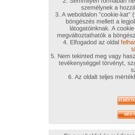
2. Semmilyen formában nem
2011. május 05.
2010. december 11.
2010. december
személynek a hozzáf
3. A weboldalon "cookie-kat" 
böngészés mellett a legjo
látogatóinknak. A cookie
megváltoztathatók a böngésző
4. Elfogadod az oldal
felha
Egy húsos punci
néhány fotó
Szexi csajszi
7 kép
7 kép
7 kép
t
5. Nem tekinted meg vagy haszn
tevékenységgel törvényt, sza
s
6. Az oldalt teljes mérté