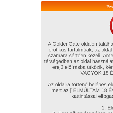
Ero
Váltás a mobil verzióra!
A GoldenGate oldalon találha
erotikus tartalmúak, az oldal
számára sértően kezeli. Ame
térségedben az oldal használat
erejű előírásba ütközik, k
VIP tagság
TV
Filmek
Profi
Magyar amatőrök
Fóru
VAGYOK 18 ÉV
Kapcsolataim
Üzeneteim
Társkereső
Chat!
Az oldalra történő belépés el
Főoldal
/
Amatőr mufftár
/
mert az [ ELMÚLTAM 18 É
cseci
kattintással elfoga
1. El
Amatőr sorozatok