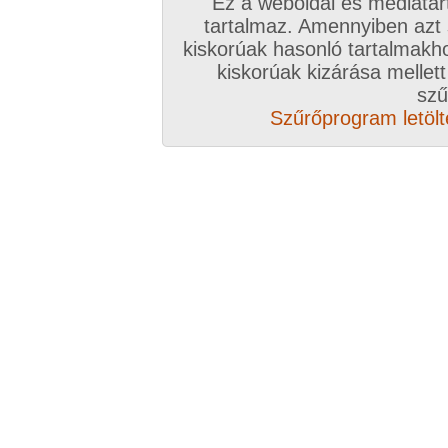
Ez a weboldal és médiatar
tartalmaz. Amennyiben azt
kiskorúak hasonló tartalmakh
kiskorúak kizárása mellett
szű
Szűrőprogram letölté