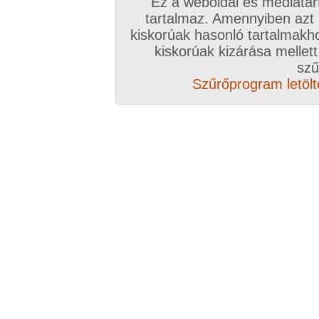
Ez a weboldal és médiatar
tartalmaz. Amennyiben azt
kiskorúak hasonló tartalmakh
kiskorúak kizárása mellett
szű
Szűrőprogram letölté