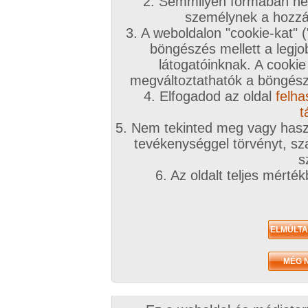
2. Semmilyen formában nem
személynek a hozzáf
3. A weboldalon "cookie-kat" 
böngészés mellett a legjo
látogatóinknak. A cookie
megváltoztathatók a böngésző
4. Elfogadod az oldal
felha
t
5. Nem tekinted meg vagy haszn
tevékenységgel törvényt, sza
s
6. Az oldalt teljes mérté