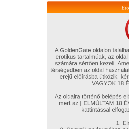
Ero
Váltás a mobil verzióra!
A GoldenGate oldalon találha
erotikus tartalmúak, az oldal
számára sértően kezeli. Ame
térségedben az oldal használat
erejű előírásba ütközik, k
VIP tagság
TV
Filmek
Profi
Magyar amatőrök
Fóru
VAGYOK 18 ÉV
Kapcsolataim
Üzeneteim
Társkereső
Chat!
Az oldalra történő belépés el
Főoldal
/
Amatőr mufftár
/
mert az [ ELMÚLTAM 18 É
Tűzlavina
kattintással elfoga
1. El