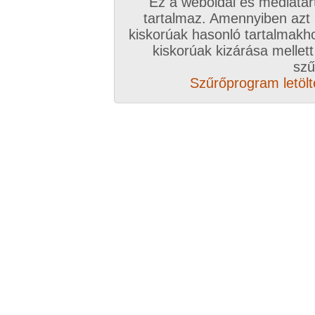
Ez a weboldal és médiatar
tartalmaz. Amennyiben azt
kiskorúak hasonló tartalmakh
kiskorúak kizárása mellett
szű
Szűrőprogram letölté