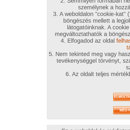
2. Semmilyen formában nem
személynek a hozzáf
3. A weboldalon "cookie-kat" 
böngészés mellett a legjo
látogatóinknak. A cookie
megváltoztathatók a böngésző
4. Elfogadod az oldal
felha
t
5. Nem tekinted meg vagy haszn
tevékenységgel törvényt, sza
s
6. Az oldalt teljes mérté