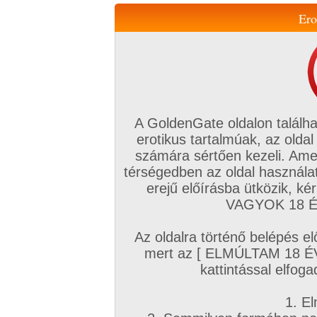
Ero
Váltás a mobil verzióra!
A GoldenGate oldalon találha
erotikus tartalmúak, az oldal
számára sértően kezeli. Ame
térségedben az oldal használat
erejű előírásba ütközik, k
VIP tagság
TV
Filmek
Profi
Magyar amatőrök
Fóru
VAGYOK 18 ÉV
Kapcsolataim
Üzeneteim
Társkereső
Chat!
Az oldalra történő belépés el
Főoldal
/
Amatőr mufftár
/
mert az [ ELMÚLTAM 18 É
things4usonly
kattintással elfoga
1. El