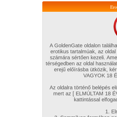
Ero
Váltás a mobil verzióra!
A GoldenGate oldalon találha
erotikus tartalmúak, az oldal
számára sértően kezeli. Ame
térségedben az oldal használat
erejű előírásba ütközik, k
VIP tagság
TV
Filmek
Profi
Magyar amatőrök
Fóru
VAGYOK 18 ÉV
Kapcsolataim
Üzeneteim
Társkereső
Chat!
Az oldalra történő belépés el
Főoldal
/
Amatőr mufftár
/
mert az [ ELMÚLTAM 18 É
jojozsi
kattintással elfoga
1. El
Amatőr sorozatok