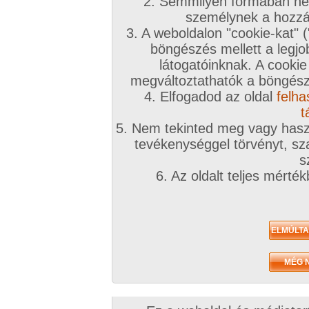
2. Semmilyen formában nem
2019. június 16.
2018. április 04.
2017. március 3
személynek a hozzáf
3. A weboldalon "cookie-kat" 
böngészés mellett a legjo
látogatóinknak. A cookie
megváltoztathatók a böngésző
4. Elfogadod az oldal
felha
Pillanatképek
Egy pár kép a
Nyaralási emlék.
10 kép
gyűjteményből.
14 kép
t
11 kép
5. Nem tekinted meg vagy haszn
tevékenységgel törvényt, sza
s
Amatőr videók
6. Az oldalt teljes mérté
2019. szeptember 19.
2019. szeptember 19.
2019. augusztus
Kis játék
Kis fínomság
Cumika 2
1:08 perc
0:53 perc
0:39 perc