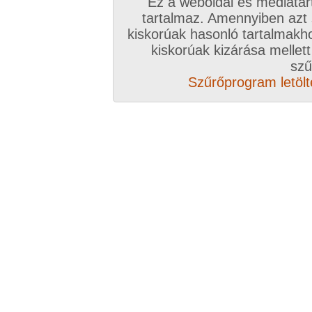
Ez a weboldal és médiatar
tartalmaz. Amennyiben azt
kiskorúak hasonló tartalmakh
kiskorúak kizárása mellett
szű
Szűrőprogram letölté