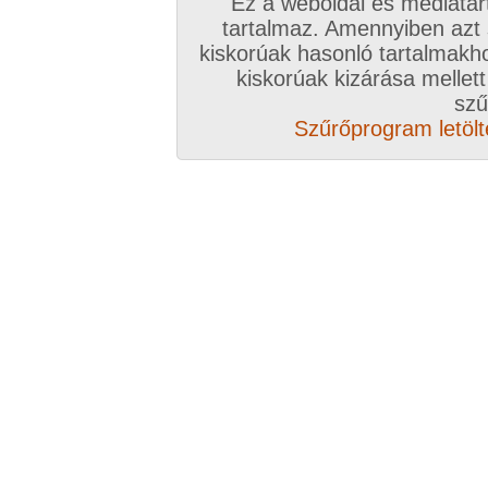
Ez a weboldal és médiatar
tartalmaz. Amennyiben azt
kiskorúak hasonló tartalmakh
kiskorúak kizárása mellett
szű
Szűrőprogram letölté