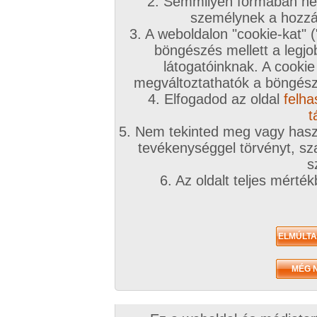
2. Semmilyen formában nem
2009. október 02.
2009. október 02.
2009. szeptembe
személynek a hozzáf
3. A weboldalon "cookie-kat" 
böngészés mellett a legjo
látogatóinknak. A cookie
megváltoztathatók a böngésző
4. Elfogadod az oldal
felha
az asszony ujbol
asszony ujbol
aszony ujbol pozolt
5 kép
5 kép
5 kép
t
5. Nem tekinted meg vagy haszn
tevékenységgel törvényt, sza
s
6. Az oldalt teljes mérté