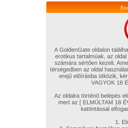
Ero
Váltás a mobil verzióra!
A GoldenGate oldalon találha
erotikus tartalmúak, az oldal
számára sértően kezeli. Ame
térségedben az oldal használat
erejű előírásba ütközik, k
VIP tagság
TV
Filmek
Profi
Magyar amatőrök
Fóru
VAGYOK 18 ÉV
Kapcsolataim
Üzeneteim
Társkereső
Chat!
Az oldalra történő belépés el
Főoldal
/
Amatőr mufftár
/
mert az [ ELMÚLTAM 18 É
bika2526
kattintással elfoga
1. El
Amatőr sorozatok