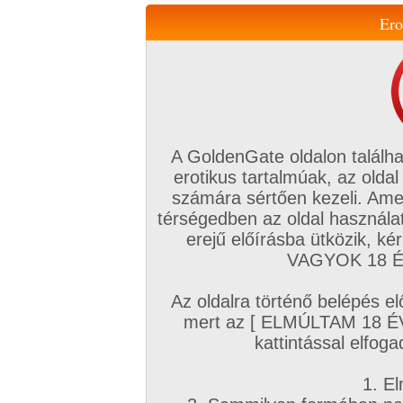
Ero
Váltás a mobil verzióra!
A GoldenGate oldalon találha
erotikus tartalmúak, az oldal
számára sértően kezeli. Ame
térségedben az oldal használat
erejű előírásba ütközik, k
VIP tagság
TV
Filmek
Profi
Magyar amatőrök
Fóru
VAGYOK 18 ÉV
Kapcsolataim
Üzeneteim
Társkereső
Chat!
Az oldalra történő belépés el
Főoldal
/
Amatőr mufftár
/
mert az [ ELMÚLTAM 18 É
12burner
kattintással elfoga
1. El
Amatőr sorozatok