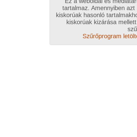
Ez a weboldal és médiatar
tartalmaz. Amennyiben azt
kiskorúak hasonló tartalmakh
kiskorúak kizárása mellett
szű
Szűrőprogram letölté