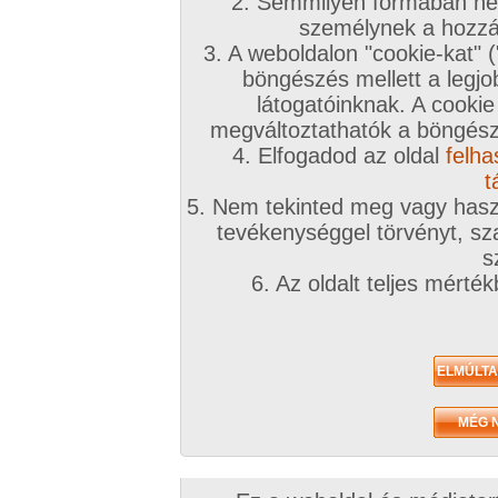
2. Semmilyen formában nem
2011. január 29.
2010. november 24.
2010. október 2
személynek a hozzáf
3. A weboldalon "cookie-kat" 
böngészés mellett a legjo
látogatóinknak. A cookie
megváltoztathatók a böngésző
4. Elfogadod az oldal
felha
kedvesem
Kedvesem
Punci
6 kép
6 kép
13 kép
t
5. Nem tekinted meg vagy haszn
tevékenységgel törvényt, sza
s
Egyéb videók
6. Az oldalt teljes mérté
2010. május 28.
2009. szeptember 20.
2009. április 01.
Tesco próbafülke
A buszon
Arcra - szájba
1:31 perc
2:33 perc
2:00 perc