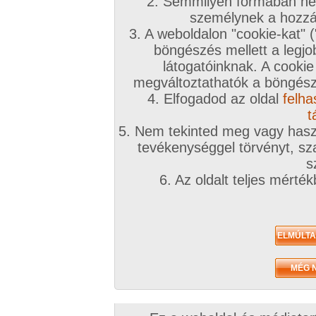
2. Semmilyen formában nem
2012. július 15.
2011. szeptember 09.
2011. szeptembe
személynek a hozzáf
3. A weboldalon "cookie-kat" 
böngészés mellett a legjo
látogatóinknak. A cookie
megváltoztathatók a böngésző
4. Elfogadod az oldal
felha
páromnak
tusolásom
csak úgy
32 kép
13 kép
15 kép
t
5. Nem tekinted meg vagy haszn
tevékenységgel törvényt, sza
s
6. Az oldalt teljes mérté