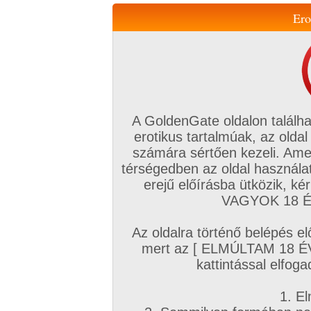
Ero
Váltás a mobil verzióra!
A GoldenGate oldalon találha
erotikus tartalmúak, az oldal
számára sértően kezeli. Ame
térségedben az oldal használat
erejű előírásba ütközik, k
VIP tagság
TV
Filmek
Profi
Magyar amatőrök
Fóru
VAGYOK 18 ÉV
Kapcsolataim
Üzeneteim
Társkereső
Chat!
Az oldalra történő belépés el
Főoldal
/
Amatőr mufftár
/
mert az [ ELMÚLTAM 18 É
erdeklodopar
kattintással elfoga
1. El
Amatőr sorozatok