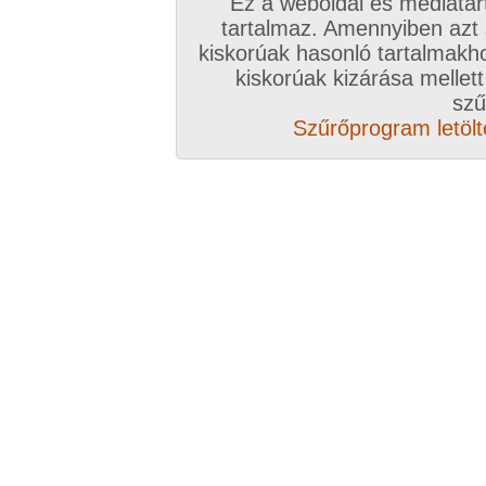
Ez a weboldal és médiatar
tartalmaz. Amennyiben azt
kiskorúak hasonló tartalmakh
kiskorúak kizárása mellett
szű
Szűrőprogram letölté