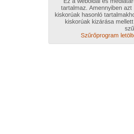
Ez a weboldal és médiatar
tartalmaz. Amennyiben azt
kiskorúak hasonló tartalmakh
kiskorúak kizárása mellett
szű
Szűrőprogram letölté