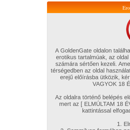
Ero
Váltás a mobil verzióra!
A GoldenGate oldalon találha
erotikus tartalmúak, az oldal
számára sértően kezeli. Ame
térségedben az oldal használat
erejű előírásba ütközik, k
VIP tagság
TV
Filmek
Profi
Magyar amatőrök
Fóru
VAGYOK 18 ÉV
Kapcsolataim
Üzeneteim
Társkereső
Chat!
Az oldalra történő belépés el
Főoldal
/
Amatőr mufftár
/
mert az [ ELMÚLTAM 18 É
jjoci
kattintással elfoga
1. El
Amatőr sorozatok