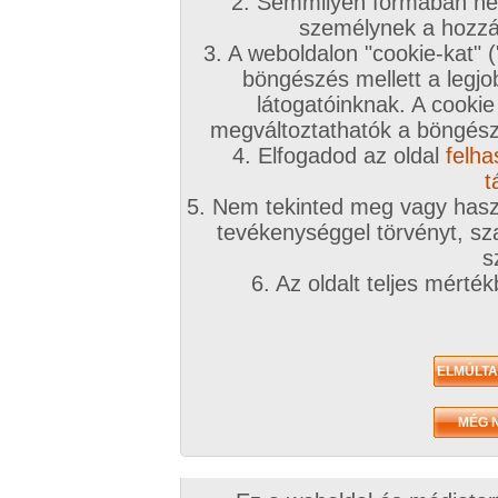
2. Semmilyen formában nem
2005. augusztus 18.
2005. május 26.
személynek a hozzáf
3. A weboldalon "cookie-kat" 
böngészés mellett a legjo
látogatóinknak. A cookie
megváltoztathatók a böngésző
4. Elfogadod az oldal
felha
jjoci 2. sorozata
jjoci 1. sorozata
6 kép
9 kép
t
5. Nem tekinted meg vagy haszn
tevékenységgel törvényt, sza
s
6. Az oldalt teljes mérté