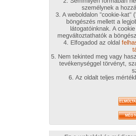
2. Semmilyen formában nem
2011. október 12.
2011. április 06.
2010. december
személynek a hozzáf
3. A weboldalon "cookie-kat" 
böngészés mellett a legjo
látogatóinknak. A cookie
megváltoztathatók a böngésző
4. Elfogadod az oldal
felha
válogatás
játék
A párom.
18 kép
19 kép
21 kép
t
5. Nem tekinted meg vagy haszn
tevékenységgel törvényt, sza
s
6. Az oldalt teljes mérté