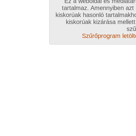
Ez a weboldal és médiatar
tartalmaz. Amennyiben azt
kiskorúak hasonló tartalmakh
kiskorúak kizárása mellett
szű
Szűrőprogram letölté