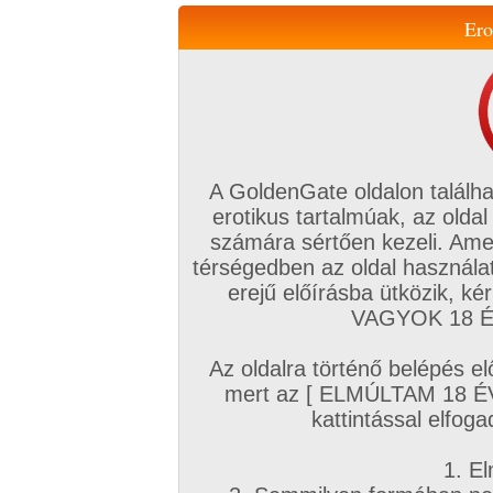
Ero
Váltás a mobil verzióra!
A GoldenGate oldalon találha
erotikus tartalmúak, az oldal
számára sértően kezeli. Ame
térségedben az oldal használat
erejű előírásba ütközik, k
VIP tagság
TV
Filmek
Profi
Magyar amatőrök
Fóru
VAGYOK 18 ÉV
Kapcsolataim
Üzeneteim
Társkereső
Chat!
Az oldalra történő belépés el
Főoldal
/
Amatőr mufftár
/
mert az [ ELMÚLTAM 18 É
jano37
kattintással elfoga
1. El
Amatőr sorozatok