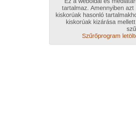
Ez a weboldal és médiatar
tartalmaz. Amennyiben azt
kiskorúak hasonló tartalmakh
kiskorúak kizárása mellett
szű
Szűrőprogram letölté