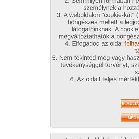
2. Semmilyen formában nem
2009. december 21.
2009. május 18.
2009. március 0
személynek a hozzáf
3. A weboldalon "cookie-kat" 
böngészés mellett a legjo
látogatóinknak. A cookie
megváltoztathatók a böngésző
4. Elfogadod az oldal
felha
előkerült a gép!
Fionámmal
Újra és újra
17 kép
11 kép
48 kép
t
5. Nem tekinted meg vagy haszn
tevékenységgel törvényt, sza
s
6. Az oldalt teljes mérté