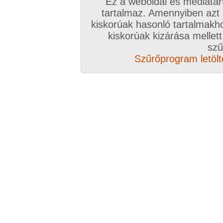
Ez a weboldal és médiatar
tartalmaz. Amennyiben azt
kiskorúak hasonló tartalmakh
kiskorúak kizárása mellett
szű
Szűrőprogram letölté