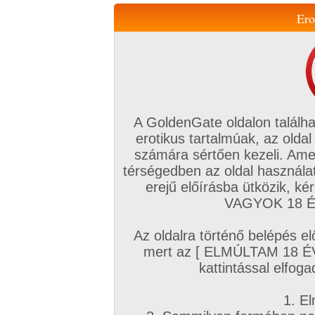
Ero
Váltás a mobil verzióra!
A GoldenGate oldalon találha
erotikus tartalmúak, az oldal
számára sértően kezeli. Ame
térségedben az oldal használat
erejű előírásba ütközik, k
VIP tagság
TV
Filmek
Profi
Magyar amatőrök
Fóru
VAGYOK 18 ÉV
Kapcsolataim
Üzeneteim
Társkereső
Chat!
Az oldalra történő belépés el
Főoldal
/
Amatőr mufftár
/
mert az [ ELMÚLTAM 18 É
nagyogre
kattintással elfoga
1. El
Amatőr sorozatok