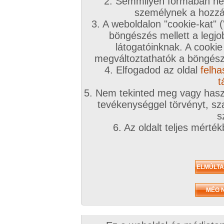
2. Semmilyen formában nem
2010. december 27.
2010. április 07.
2009. május 07.
személynek a hozzáf
3. A weboldalon "cookie-kat" 
böngészés mellett a legjo
látogatóinknak. A cookie
megváltoztathatók a böngésző
4. Elfogadod az oldal
felha
szilveszter?
A folytatás...
Próbálkoztunk
19 kép
22 kép
13 kép
t
5. Nem tekinted meg vagy haszn
tevékenységgel törvényt, sza
s
6. Az oldalt teljes mérté