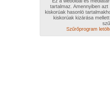
Ez a weboldal és médiatar
tartalmaz. Amennyiben azt
kiskorúak hasonló tartalmakh
kiskorúak kizárása mellett
szű
Szűrőprogram letölté