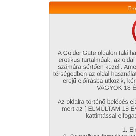
Ero
Váltás a mobil verzióra!
A GoldenGate oldalon találha
erotikus tartalmúak, az oldal
számára sértően kezeli. Ame
térségedben az oldal használat
erejű előírásba ütközik, k
VIP tagság
TV
Filmek
Profi
Magyar amatőrök
Fóru
VAGYOK 18 ÉV
Kapcsolataim
Üzeneteim
Társkereső
Chat!
Az oldalra történő belépés el
Főoldal
/
Amatőr mufftár
/
mert az [ ELMÚLTAM 18 É
sombrero
kattintással elfoga
1. El
Amatőr sorozatok