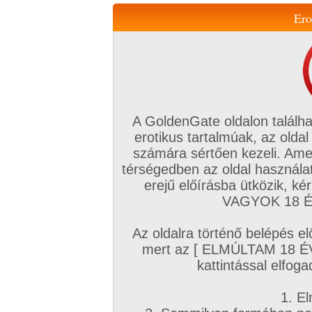
Ero
Váltás a mobil verzióra!
A GoldenGate oldalon találha
erotikus tartalmúak, az oldal
számára sértően kezeli. Ame
térségedben az oldal használat
erejű előírásba ütközik, k
VIP tagság
TV
Filmek
Profi
Magyar amatőrök
Fóru
VAGYOK 18 ÉV
Kapcsolataim
Üzeneteim
Társkereső
Chat!
Az oldalra történő belépés el
Főoldal
/
Amatőr mufftár
/
mert az [ ELMÚLTAM 18 É
Gabor9400
kattintással elfoga
1. El
Amatőr sorozatok