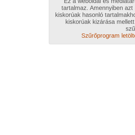
Ez a weboldal és médiatar
tartalmaz. Amennyiben azt
kiskorúak hasonló tartalmakh
kiskorúak kizárása mellett
szű
Szűrőprogram letölté