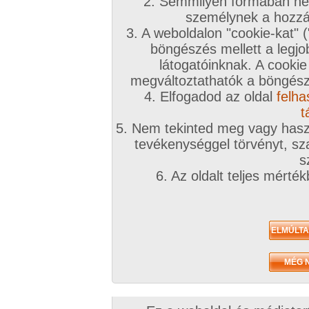
2. Semmilyen formában nem
2026. május 06.
személynek a hozzáf
3. A weboldalon "cookie-kat" 
böngészés mellett a legjo
látogatóinknak. A cookie
megváltoztathatók a böngésző
4. Elfogadod az oldal
felha
Pár kép rólam
16 kép
t
5. Nem tekinted meg vagy haszn
tevékenységgel törvényt, sza
s
Amatőr videók
6. Az oldalt teljes mérté
2026. március 05.
2022. március 01.
2021. június 21.
Kivertem a kis szőrőst
Nagyot élveztem
Tele voltam
0:53 perc
1:58 perc
1:51 perc