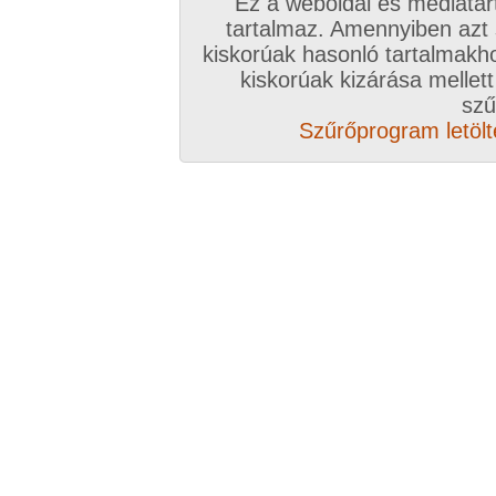
Ez a weboldal és médiatar
tartalmaz. Amennyiben azt
kiskorúak hasonló tartalmakh
kiskorúak kizárása mellett
szű
Szűrőprogram letölté