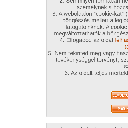
2. Semmilyen formában nem
2010. február 22.
2009. augusztus 20.
2009. augusztus
személynek a hozzáf
3. A weboldalon "cookie-kat" 
böngészés mellett a legjo
látogatóinknak. A cookie
megváltoztathatók a böngésző
4. Elfogadod az oldal
felha
Újra
Csak cicik
Hmmm
9 kép
8 kép
5 kép
t
5. Nem tekinted meg vagy haszn
tevékenységgel törvényt, sza
s
6. Az oldalt teljes mérté