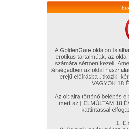
Ero
Váltás a mobil verzióra!
A GoldenGate oldalon találha
erotikus tartalmúak, az oldal
számára sértően kezeli. Ame
térségedben az oldal használat
erejű előírásba ütközik, k
VIP tagság
TV
Filmek
Profi
Magyar amatőrök
Fóru
VAGYOK 18 ÉV
Kapcsolataim
Üzeneteim
Társkereső
Chat!
Az oldalra történő belépés el
Főoldal
/
Amatőr mufftár
/
mert az [ ELMÚLTAM 18 É
tsibi
kattintással elfoga
1. El
Amatőr sorozatok