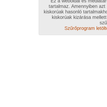
Ez a weboldal és médiatar
tartalmaz. Amennyiben azt
kiskorúak hasonló tartalmakh
kiskorúak kizárása mellett
szű
Szűrőprogram letölté