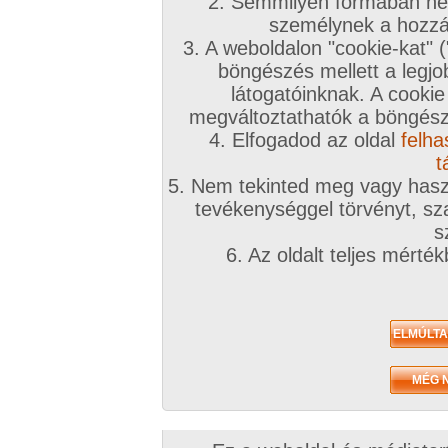
2. Semmilyen formában nem
személynek a hozzáf
3. A weboldalon "cookie-kat" 
böngészés mellett a legjo
látogatóinknak. A cookie
megváltoztathatók a böngésző
4. Elfogadod az oldal
felha
t
5. Nem tekinted meg vagy haszn
tevékenységgel törvényt, sza
s
6. Az oldalt teljes mérté