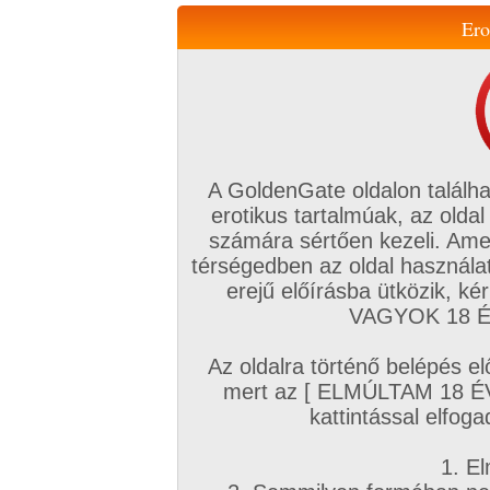
Ero
Váltás a mobil verzióra!
A GoldenGate oldalon találha
erotikus tartalmúak, az oldal
számára sértően kezeli. Ame
térségedben az oldal használat
erejű előírásba ütközik, k
VIP tagság
TV
Filmek
Profi
Magyar amatőrök
Fóru
VAGYOK 18 ÉV
Kapcsolataim
Üzeneteim
Társkereső
Chat!
Az oldalra történő belépés el
Főoldal
/
Amatőr mufftár
/
mert az [ ELMÚLTAM 18 É
Kiskandúr60
kattintással elfoga
1. El