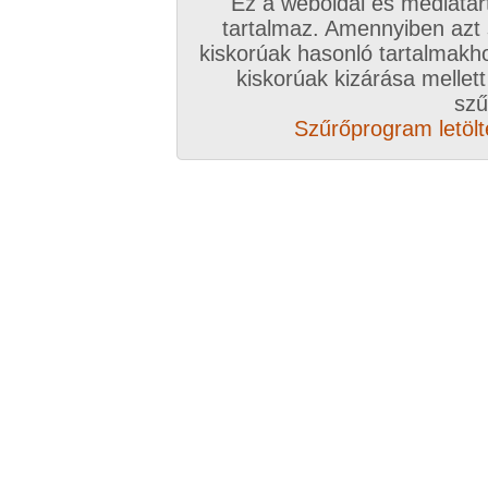
Ez a weboldal és médiatar
tartalmaz. Amennyiben azt
kiskorúak hasonló tartalmakh
kiskorúak kizárása mellett
szű
Szűrőprogram letölté