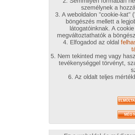
2. Semmilyen formában nem
személynek a hozzáf
3. A weboldalon "cookie-kat" 
böngészés mellett a legjo
látogatóinknak. A cookie
megváltoztathatók a böngésző
4. Elfogadod az oldal
felha
t
5. Nem tekinted meg vagy haszn
tevékenységgel törvényt, sza
s
6. Az oldalt teljes mérté