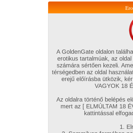
Ero
Váltás a mobil verzióra!
A GoldenGate oldalon találha
erotikus tartalmúak, az oldal
számára sértően kezeli. Ame
térségedben az oldal használat
erejű előírásba ütközik, k
VIP tagság
TV
Filmek
Profi
Magyar amatőrök
Fóru
VAGYOK 18 ÉV
Kapcsolataim
Üzeneteim
Társkereső
Chat!
Az oldalra történő belépés el
Főoldal
/
Amatőr mufftár
/
mert az [ ELMÚLTAM 18 É
Vadonszava
kattintással elfoga
1. El