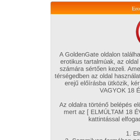
Ero
Váltás a mobil verzióra!
A GoldenGate oldalon találha
erotikus tartalmúak, az oldal
számára sértően kezeli. Ame
térségedben az oldal használat
erejű előírásba ütközik, k
VIP tagság
TV
Filmek
Profi
Magyar amatőrök
Fóru
VAGYOK 18 ÉV
Kapcsolataim
Üzeneteim
Társkereső
Chat!
Az oldalra történő belépés el
Főoldal
/
Amatőr mufftár
/
mert az [ ELMÚLTAM 18 É
Gyötörhetőpénisz
kattintással elfoga
1. El
Amatőr videók