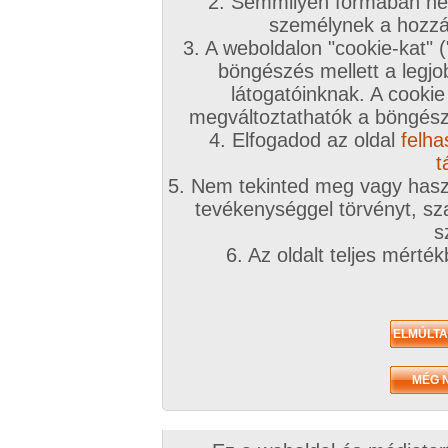
2. Semmilyen formában nem
2024. április 01.
2024. április 01.
2024. április 01.
személynek a hozzáf
3. A weboldalon "cookie-kat" 
böngészés mellett a legjo
látogatóinknak. A cookie
megváltoztathatók a böngésző
4. Elfogadod az oldal
felha
Csiklósimi
Habok között
Hosszan visszatart
0:41 perc
1:01 perc
0:48 perc
t
5. Nem tekinted meg vagy haszn
tevékenységgel törvényt, sza
s
6. Az oldalt teljes mérté