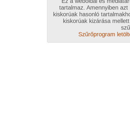
Ez a weboldal és médiatar
tartalmaz. Amennyiben azt
kiskorúak hasonló tartalmakh
kiskorúak kizárása mellett
szű
Szűrőprogram letölté