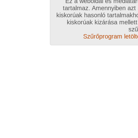
Ez a weboldal és médiatar
tartalmaz. Amennyiben azt
kiskorúak hasonló tartalmakh
kiskorúak kizárása mellett
szű
Szűrőprogram letölté