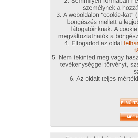
2. Semmilyen formában nem
személynek a hozzáf
3. A weboldalon "cookie-kat" 
böngészés mellett a legjo
látogatóinknak. A cookie
megváltoztathatók a böngésző
4. Elfogadod az oldal
felha
t
5. Nem tekinted meg vagy haszn
tevékenységgel törvényt, sza
s
6. Az oldalt teljes mérté