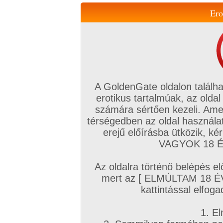
Ero
Váltás a mobil verzióra!
A GoldenGate oldalon találha
erotikus tartalmúak, az oldal
számára sértően kezeli. Ame
térségedben az oldal használat
erejű előírásba ütközik, k
VIP tagság
TV
Filmek
Profi
Magyar amatőrök
Fóru
VAGYOK 18 ÉV
Kapcsolataim
Üzeneteim
Társkereső
Chat!
Az oldalra történő belépés el
Főoldal
/
Amatőr mufftár
/
mert az [ ELMÚLTAM 18 É
tommi_82
kattintással elfoga
1. El