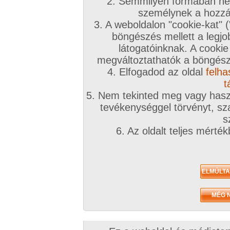
2. Semmilyen formában nem
személynek a hozzáf
3. A weboldalon "cookie-kat" 
böngészés mellett a legjo
látogatóinknak. A cookie
megváltoztathatók a böngésző
4. Elfogadod az oldal
felha
t
5. Nem tekinted meg vagy haszn
tevékenységgel törvényt, sza
s
6. Az oldalt teljes mérté