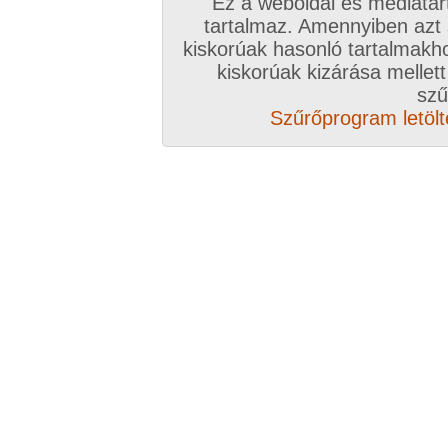
Ez a weboldal és médiatar
tartalmaz. Amennyiben azt
kiskorúak hasonló tartalmakh
kiskorúak kizárása mellett
szű
Szűrőprogram letölté