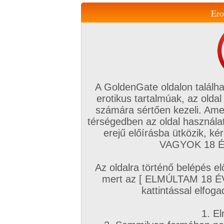
Ero
Váltás a mobil verzióra!
A GoldenGate oldalon találha
erotikus tartalmúak, az oldal
számára sértően kezeli. Ame
térségedben az oldal használat
erejű előírásba ütközik, k
VIP tagság
TV
Filmek
Profi
Magyar amatőrök
Fóru
VAGYOK 18 ÉV
Kapcsolataim
Üzeneteim
Társkereső
Chat!
Az oldalra történő belépés el
Főoldal
/
Amatőr mufftár
/
mert az [ ELMÚLTAM 18 É
27602002
kattintással elfoga
1. El