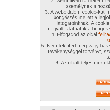
2. Semmilyen formában nem
2007. április 14.
2007. április 12.
2006. november
személynek a hozzáf
3. A weboldalon "cookie-kat" 
böngészés mellett a legjo
látogatóinknak. A cookie
megváltoztathatók a böngésző
4. Elfogadod az oldal
felha
Nyem 3. sorozata
Nyem 2. sorozata
Nyem 1. sorozata
5 kép
5 kép
5 kép
t
5. Nem tekinted meg vagy haszn
tevékenységgel törvényt, sza
s
6. Az oldalt teljes mérté