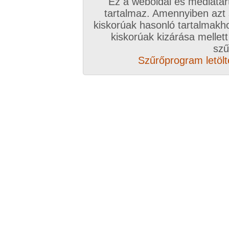
Ez a weboldal és médiatar
tartalmaz. Amennyiben azt
kiskorúak hasonló tartalmakh
kiskorúak kizárása mellett
szű
Szűrőprogram letölté