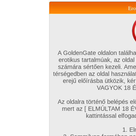
Ero
Váltás a mobil verzióra!
A GoldenGate oldalon találha
erotikus tartalmúak, az oldal
számára sértően kezeli. Ame
térségedben az oldal használat
erejű előírásba ütközik, k
VIP tagság
TV
Filmek
Profi
Magyar amatőrök
Fóru
VAGYOK 18 ÉV
Kapcsolataim
Üzeneteim
Társkereső
Chat!
Az oldalra történő belépés el
Főoldal
/
Amatőr mufftár
/
mert az [ ELMÚLTAM 18 É
Nyem
kattintással elfoga
1. El
Amatőr sorozatok