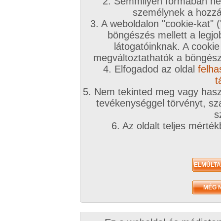
2. Semmilyen formában nem
2010. február 28.
2010. február 28.
2010. február 23
személynek a hozzáf
3. A weboldalon "cookie-kat" 
böngészés mellett a legjo
látogatóinknak. A cookie
megváltoztathatók a böngésző
4. Elfogadod az oldal
felha
13 kép
26 kép
12 kép
t
5. Nem tekinted meg vagy haszn
tevékenységgel törvényt, sza
s
6. Az oldalt teljes mérté