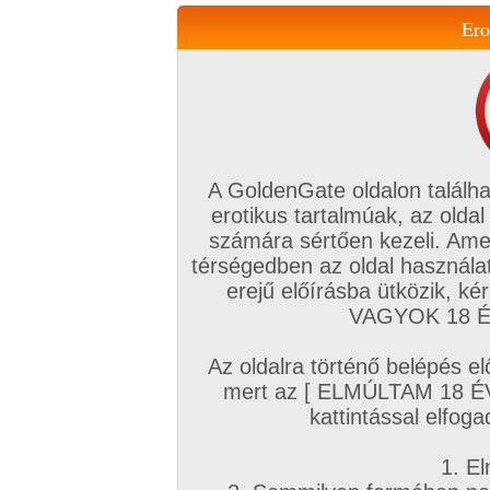
Ero
Váltás a mobil verzióra!
A GoldenGate oldalon találha
erotikus tartalmúak, az oldal
számára sértően kezeli. Ame
térségedben az oldal használat
erejű előírásba ütközik, k
VIP tagság
TV
Filmek
Profi
Magyar amatőrök
Fóru
VAGYOK 18 ÉV
Kapcsolataim
Üzeneteim
Társkereső
Chat!
Az oldalra történő belépés el
Főoldal
/
Amatőr mufftár
/
mert az [ ELMÚLTAM 18 É
lory2219
kattintással elfoga
1. El
Amatőr sorozatok