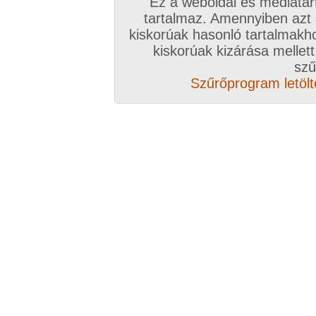
Ez a weboldal és médiatar
tartalmaz. Amennyiben azt
kiskorúak hasonló tartalmakh
kiskorúak kizárása mellett
szű
Szűrőprogram letölté