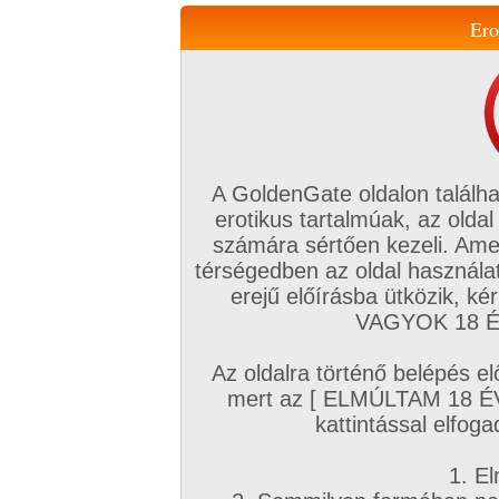
Ero
Váltás a mobil verzióra!
A GoldenGate oldalon találha
erotikus tartalmúak, az oldal
számára sértően kezeli. Ame
térségedben az oldal használat
erejű előírásba ütközik, k
VIP tagság
TV
Filmek
Profi
Magyar amatőrök
Fóru
VAGYOK 18 ÉV
Kapcsolataim
Üzeneteim
Társkereső
Chat!
Az oldalra történő belépés el
Főoldal
/
Amatőr mufftár
/
mert az [ ELMÚLTAM 18 É
miki25
kattintással elfoga
1. El
Amatőr sorozatok