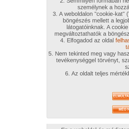
2. Semmilyen formában nem
2010. december 29.
2010. június 03.
2010. május 04.
személynek a hozzáf
3. A weboldalon "cookie-kat" 
böngészés mellett a legjo
látogatóinknak. A cookie
megváltoztathatók a böngésző
4. Elfogadod az oldal
felha
Rég voltunk... :)
Munka utáni stressz
Egy kis nyelvlecke
41 kép
levezetés
17 kép
t
24 kép
5. Nem tekinted meg vagy haszn
tevékenységgel törvényt, sza
s
6. Az oldalt teljes mérté