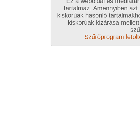
Ez a weboldal és médiatar
tartalmaz. Amennyiben azt
kiskorúak hasonló tartalmakh
kiskorúak kizárása mellett
szű
Szűrőprogram letölté