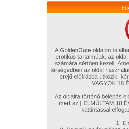
Ero
Váltás a mobil verzióra!
A GoldenGate oldalon találha
erotikus tartalmúak, az oldal
számára sértően kezeli. Ame
térségedben az oldal használat
erejű előírásba ütközik, k
VIP tagság
TV
Filmek
Profi
Magyar amatőrök
Fóru
VAGYOK 18 ÉV
Kapcsolataim
Üzeneteim
Társkereső
Chat!
Az oldalra történő belépés el
Főoldal
/
Amatőr mufftár
/
mert az [ ELMÚLTAM 18 É
Mazsimarci
kattintással elfoga
1. El
Amatőr sorozatok