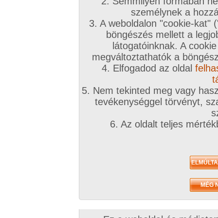
2. Semmilyen formában nem
2010. május 31.
2010. május 11.
2010. május 06.
személynek a hozzáf
3. A weboldalon "cookie-kat" 
böngészés mellett a legjo
látogatóinknak. A cookie
megváltoztathatók a böngésző
4. Elfogadod az oldal
felha
játszadozunk
reload
pár régebbi kép
19 kép
12 kép
10 kép
t
5. Nem tekinted meg vagy haszn
tevékenységgel törvényt, sza
s
6. Az oldalt teljes mérté