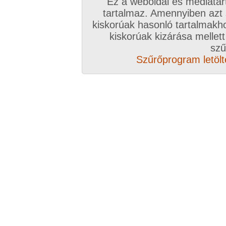
Ez a weboldal és médiatar
tartalmaz. Amennyiben azt
kiskorúak hasonló tartalmakh
kiskorúak kizárása mellett
szű
Szűrőprogram letölté