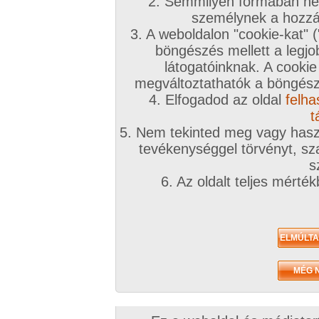
2. Semmilyen formában nem
2006. május 29.
2005. szeptember 02.
személynek a hozzáf
3. A weboldalon "cookie-kat" 
böngészés mellett a legjo
látogatóinknak. A cookie
megváltoztathatók a böngésző
4. Elfogadod az oldal
felha
bubuska 2. sorozata
bubuska 1. sorozata
6 kép
5 kép
t
5. Nem tekinted meg vagy haszn
tevékenységgel törvényt, sza
s
Egyéb videók
6. Az oldalt teljes mérté
2007. október 19.
Nálunk mikor lesz ilyen
tantárgy??? Megyek
oktatni!