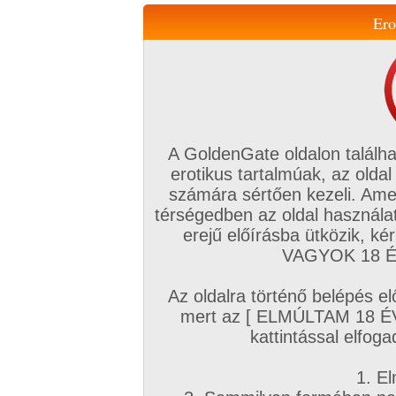
Ero
Váltás a mobil verzióra!
A GoldenGate oldalon találha
erotikus tartalmúak, az oldal
számára sértően kezeli. Ame
térségedben az oldal használat
erejű előírásba ütközik, k
VIP tagság
TV
Filmek
Profi
Magyar amatőrök
Fóru
VAGYOK 18 ÉV
Kapcsolataim
Üzeneteim
Társkereső
Chat!
Az oldalra történő belépés el
Főoldal
/
Amatőr mufftár
/
mert az [ ELMÚLTAM 18 É
bubuska
kattintással elfoga
1. El
Amatőr sorozatok