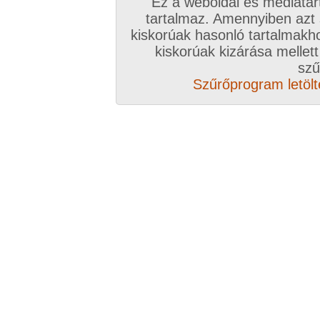
Ez a weboldal és médiatar
1:35 perc
tartalmaz. Amennyiben azt
kiskorúak hasonló tartalmakh
kiskorúak kizárása mellett
szű
Szűrőprogram letölté