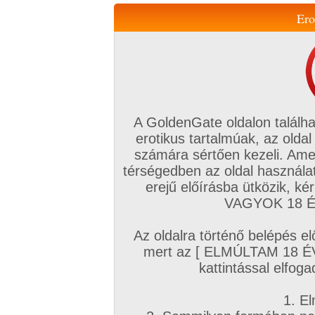
Ero
Váltás a mobil verzióra!
A GoldenGate oldalon találha
erotikus tartalmúak, az oldal
számára sértően kezeli. Ame
térségedben az oldal használat
erejű előírásba ütközik, k
VIP tagság
TV
Filmek
Profi
Magyar amatőrök
Fóru
VAGYOK 18 ÉV
Kapcsolataim
Üzeneteim
Társkereső
Chat!
Az oldalra történő belépés el
Főoldal
/
Amatőr mufftár
/
mert az [ ELMÚLTAM 18 É
1srác89
kattintással elfoga
1. El
Amatőr sorozatok