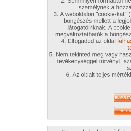
2. Semmilyen formában nem
2010. december 18.
2010. december 12.
személynek a hozzáf
3. A weboldalon "cookie-kat" 
böngészés mellett a legjo
látogatóinknak. A cookie
megváltoztathatók a böngésző
4. Elfogadod az oldal
felha
Unalmas téli napon
Pár kép, Telefonnal és
10 kép
webcammal
t
6 kép
5. Nem tekinted meg vagy haszn
tevékenységgel törvényt, sza
s
Amatőr videók
6. Az oldalt teljes mérté
2025. április 19.
2017. augusztus 19.
:)
Esti pillanatok
0:26 perc
1:08 perc