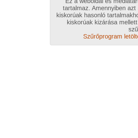
Ez a weboldal és médiatar
tartalmaz. Amennyiben azt
kiskorúak hasonló tartalmakh
kiskorúak kizárása mellett
szű
Szűrőprogram letölté