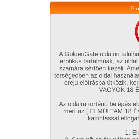
Ero
Váltás a mobil verzióra!
A GoldenGate oldalon találha
erotikus tartalmúak, az oldal
számára sértően kezeli. Ame
térségedben az oldal használat
erejű előírásba ütközik, k
VIP tagság
TV
Filmek
Profi
Magyar amatőrök
Fóru
VAGYOK 18 ÉV
Kapcsolataim
Üzeneteim
Társkereső
Chat!
Az oldalra történő belépés el
Főoldal
/
Amatőr mufftár
/
mert az [ ELMÚLTAM 18 É
Europe
kattintással elfoga
1. El