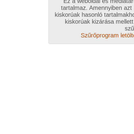
Ez a weboldal és médiatar
tartalmaz. Amennyiben azt
kiskorúak hasonló tartalmakh
kiskorúak kizárása mellett
szű
Szűrőprogram letölté