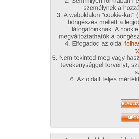
2. Semmilyen formában nem
személynek a hozzáf
3. A weboldalon "cookie-kat" 
böngészés mellett a legjo
látogatóinknak. A cookie
megváltoztathatók a böngésző
4. Elfogadod az oldal
felha
t
5. Nem tekinted meg vagy haszn
tevékenységgel törvényt, sza
s
6. Az oldalt teljes mérté