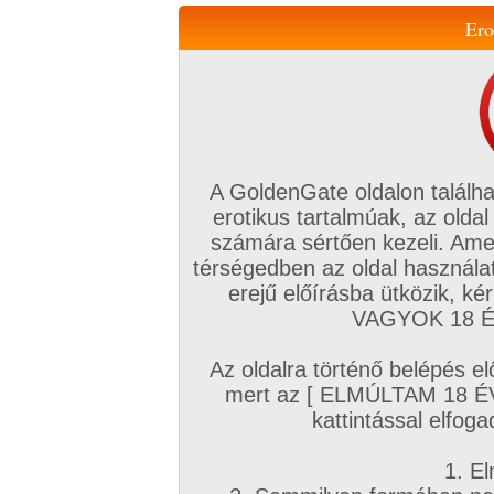
Ero
Váltás a mobil verzióra!
A GoldenGate oldalon találha
erotikus tartalmúak, az oldal
számára sértően kezeli. Ame
térségedben az oldal használat
erejű előírásba ütközik, k
VIP tagság
TV
Filmek
Profi
Magyar amatőrök
Fóru
VAGYOK 18 ÉV
Kapcsolataim
Üzeneteim
Társkereső
Chat!
Az oldalra történő belépés el
Főoldal
/
Amatőr mufftár
/
mert az [ ELMÚLTAM 18 É
okou
kattintással elfoga
1. El
Amatőr sorozatok