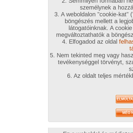
2. Semmilyen formában nem
2011. április 25.
2007. június 21.
személynek a hozzáf
3. A weboldalon "cookie-kat" 
böngészés mellett a legjo
látogatóinknak. A cookie
megváltoztathatók a böngésző
4. Elfogadod az oldal
felha
Kellemes húsvéti
okou 1. sorozata
ünnepeket.
6 kép
t
8 kép
5. Nem tekinted meg vagy haszn
tevékenységgel törvényt, sza
s
Amatőr videók
6. Az oldalt teljes mérté
2014. június 12.
2013. december 05.
2013. december
Kánikulai elfoglaltság
szülinap II.
szülinap
0:30 perc
1:47 perc
1:02 perc