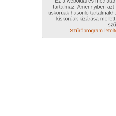
Ez a weboldal és médiatar
tartalmaz. Amennyiben azt
kiskorúak hasonló tartalmakh
kiskorúak kizárása mellett
szű
Szűrőprogram letölté