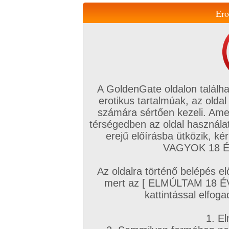
Ero
Váltás a mobil verzióra!
A GoldenGate oldalon találha
erotikus tartalmúak, az oldal
számára sértően kezeli. Ame
térségedben az oldal használat
erejű előírásba ütközik, k
VIP tagság
TV
Filmek
Profi
Magyar amatőrök
Fóru
VAGYOK 18 ÉV
Kapcsolataim
Üzeneteim
Társkereső
Chat!
Az oldalra történő belépés el
Főoldal
/
Amatőr mufftár
/
mert az [ ELMÚLTAM 18 É
Norbik
kattintással elfoga
1. El