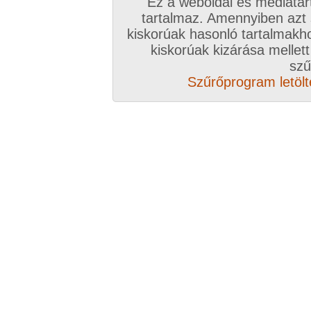
Ez a weboldal és médiatar
tartalmaz. Amennyiben azt
kiskorúak hasonló tartalmakh
kiskorúak kizárása mellett
szű
Szűrőprogram letölté