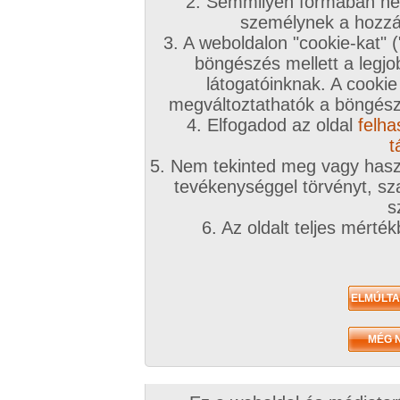
2. Semmilyen formában nem
személynek a hozzáf
3. A weboldalon "cookie-kat" 
böngészés mellett a legjo
látogatóinknak. A cookie
megváltoztathatók a böngésző
4. Elfogadod az oldal
felha
t
5. Nem tekinted meg vagy haszn
tevékenységgel törvényt, sza
s
6. Az oldalt teljes mérté