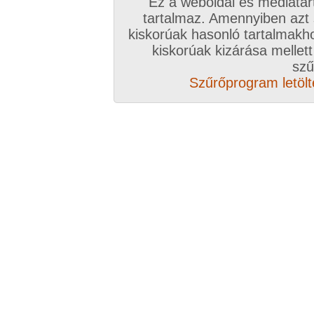
Ez a weboldal és médiatar
tartalmaz. Amennyiben azt
kiskorúak hasonló tartalmakh
kiskorúak kizárása mellett
szű
Szűrőprogram letölté