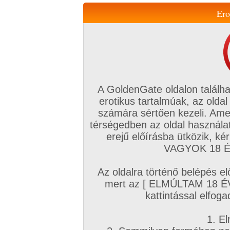
Ero
Váltás a mobil verzióra!
A GoldenGate oldalon találha
erotikus tartalmúak, az oldal
számára sértően kezeli. Ame
térségedben az oldal használat
erejű előírásba ütközik, k
VIP tagság
TV
Filmek
Profi
Magyar amatőrök
Fóru
VAGYOK 18 ÉV
Kapcsolataim
Üzeneteim
Társkereső
Chat!
Az oldalra történő belépés el
Főoldal
/
Amatőr mufftár
/
mert az [ ELMÚLTAM 18 É
doxa2011
kattintással elfoga
1. El