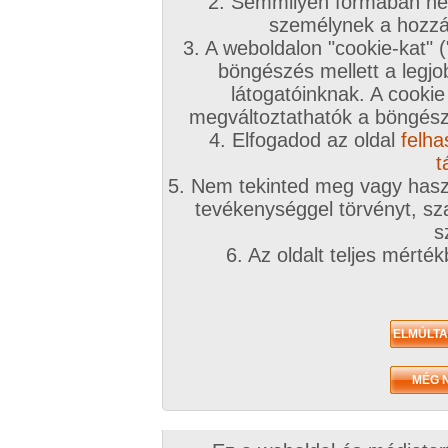
2. Semmilyen formában nem
személynek a hozzáf
3. A weboldalon "cookie-kat" 
böngészés mellett a legjo
látogatóinknak. A cookie
megváltoztathatók a böngésző
4. Elfogadod az oldal
felha
t
5. Nem tekinted meg vagy haszn
tevékenységgel törvényt, sza
s
6. Az oldalt teljes mérté