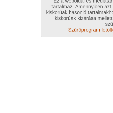
Ez a weboldal és médiatar
tartalmaz. Amennyiben azt
kiskorúak hasonló tartalmakh
kiskorúak kizárása mellett
szű
Szűrőprogram letölté