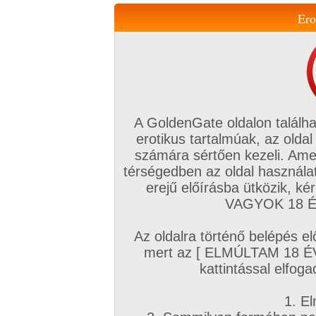
Ero
Váltás a mobil verzióra!
A GoldenGate oldalon találha
erotikus tartalmúak, az oldal
számára sértően kezeli. Ame
térségedben az oldal használat
erejű előírásba ütközik, k
VIP tagság
TV
Filmek
Profi
Magyar amatőrök
Fóru
VAGYOK 18 ÉV
Kapcsolataim
Üzeneteim
Társkereső
Chat!
Az oldalra történő belépés el
Főoldal
/
Amatőr mufftár
/
mert az [ ELMÚLTAM 18 É
VEREBETELE
kattintással elfoga
1. El