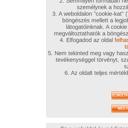
2. Semmilyen formában nem
személynek a hozzáf
3. A weboldalon "cookie-kat" 
böngészés mellett a legjo
látogatóinknak. A cookie
megváltoztathatók a böngésző
4. Elfogadod az oldal
felha
t
5. Nem tekinted meg vagy haszn
tevékenységgel törvényt, sza
s
6. Az oldalt teljes mérté