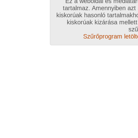
Ez a weboldal és médiatar
tartalmaz. Amennyiben azt
kiskorúak hasonló tartalmakh
kiskorúak kizárása mellett
szű
Szűrőprogram letölté