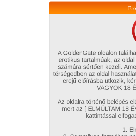
Ero
Váltás a mobil verzióra!
A GoldenGate oldalon találha
erotikus tartalmúak, az oldal
számára sértően kezeli. Ame
térségedben az oldal használat
erejű előírásba ütközik, k
VIP tagság
TV
Filmek
Profi
Magyar amatőrök
Fóru
VAGYOK 18 ÉV
Kapcsolataim
Üzeneteim
Társkereső
Chat!
Az oldalra történő belépés el
Főoldal
/
Amatőr mufftár
/
mert az [ ELMÚLTAM 18 É
slater76
kattintással elfoga
1. El
Amatőr sorozatok