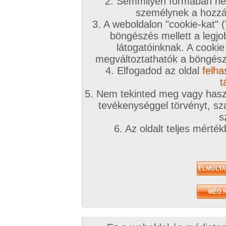
2. Semmilyen formában nem
2007. július 20.
2007. április 19.
személynek a hozzáf
3. A weboldalon "cookie-kat" 
böngészés mellett a legjo
látogatóinknak. A cookie
megváltoztathatók a böngésző
4. Elfogadod az oldal
felha
slater76 2. sorozata
slater76 1. sorozata
7 kép
7 kép
t
5. Nem tekinted meg vagy haszn
tevékenységgel törvényt, sza
s
6. Az oldalt teljes mérté