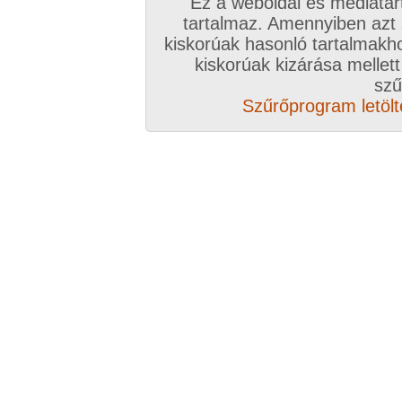
Ez a weboldal és médiatar
tartalmaz. Amennyiben azt
kiskorúak hasonló tartalmakh
kiskorúak kizárása mellett
szű
Szűrőprogram letölté