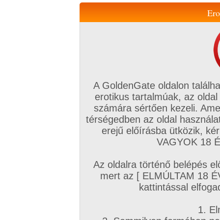
Ero
Váltás a mobil verzióra!
A GoldenGate oldalon találha
erotikus tartalmúak, az oldal
számára sértően kezeli. Ame
térségedben az oldal használat
erejű előírásba ütközik, k
VIP tagság
TV
Filmek
Profi
Magyar amatőrök
Fóru
VAGYOK 18 ÉV
Kapcsolataim
Üzeneteim
Társkereső
Chat!
Az oldalra történő belépés el
Főoldal
/
Amatőr mufftár
/
mert az [ ELMÚLTAM 18 É
gemini gyuri
kattintással elfoga
1. El