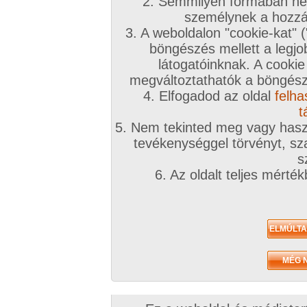
2. Semmilyen formában nem
személynek a hozzáf
3. A weboldalon "cookie-kat" 
böngészés mellett a legjo
látogatóinknak. A cookie
megváltoztathatók a böngésző
4. Elfogadod az oldal
felha
t
5. Nem tekinted meg vagy haszn
tevékenységgel törvényt, sza
s
6. Az oldalt teljes mérté