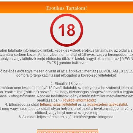
Erotikus Tartalom!
lon található információk, linkek, képek és videók erotikus tartalmúak, az oldal a s
 számára sértően kezeli. Amennyiben nem múltál el 18 éves, vagy a térségedben az
szabályba vagy kötelező erejű előírásba ütközik, kérlek hagyd el az oldalt az [ M
ÉVES ] gombra kattintva.
Magyar amatőrök
Fórum, blog
Tölts fel te is!
Szexshop
énő belépés előtt figyelmesen olvasd el az alábbiakat, mert az [ ELMÚLTAM 18 É
gombra történő kattintással elfogadod a következő feltételeket:
teim
Társkereső
Chat!
Kedvenceim
VIP tagságom
G .Pontjaim
1. Elmúltál 18 éves.
rmában nem teszed lehetővé 18 évnél fiatalabb személynek a hozzáférést jelen ol
on "cookie-kat" ("sütiket") használunk, hogy biztonságos böngészés mellett a legjob
ako
hassuk látogatóinknak. A cookie beállítások igény esetén bármikor megváltoztatha
beállításaiban. (
További információk
)
Nem
4. Elfogadod az oldal
felhasználási feltételeit
és az
adatkezelési tájékoztatót
.
d meg vagy használod az oldalt olyan helyen, ahol ezzel a tevékenységgel törvényt
előírást, vagy helyi normát szegsz meg.
Beáll
6. Az oldalt teljes mértékben saját felelősségedre látogatod.
hete
 27.
Regis