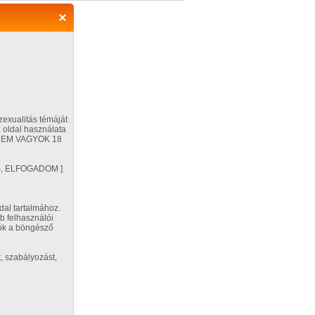
Regisztráció
Belépés
zexualitás témáját
 oldal használata
ÉG NEM VAGYOK 18
Segítség
VES, ELFOGADOM ]
Beállítások
dal tartalmához.
b felhasználói
p
tók a böngésző
:
pár
, szabályozást,
ítottság:
roszexuális
ztrálás ideje: