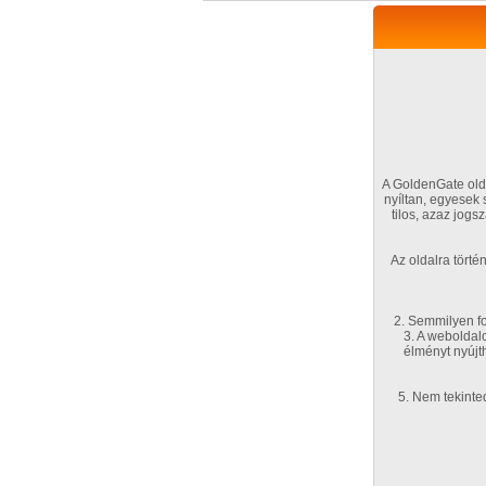
A GoldenGate olda
nyíltan, egyesek
tilos, azaz jog
VIP tagság
TV
Filmek
Profi
Az oldalra tört
Kapcsolataim
Üzene
Főoldal
/
Amatőr mufftár
/
2. Semmilyen fo
3. A weboldal
akop
élményt nyújt
5. Nem tekinte
Amatőr sorozatok
2007. június 28.
2007. május