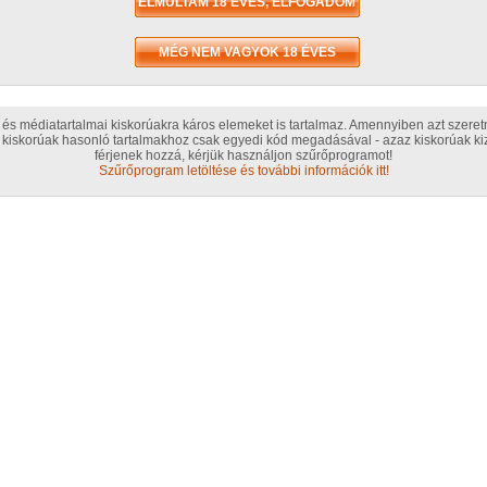
2007
Orsz
Magy
ta
és médiatartalmai kiskorúakra káros elemeket is tartalmaz. Amennyiben azt szere
kiskorúak hasonló tartalmakhoz csak egyedi kód megadásával - azaz kiskorúak kiz
férjenek hozzá, kérjük használjon szűrőprogramot!
Szűrőprogram letöltése és további információk itt!
Edd
Ama
Hoz
GG L