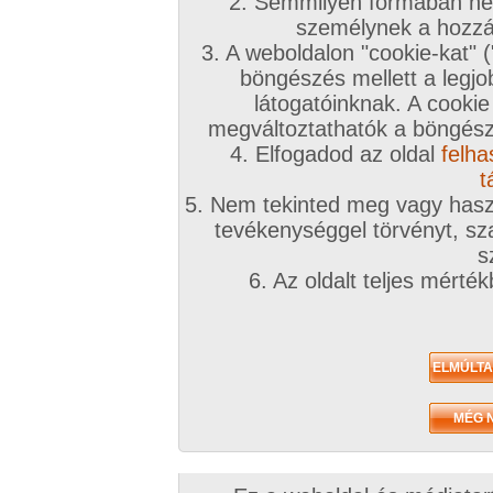
2. Semmilyen formában nem
2014. október 23.
2014. október 23.
2014. július 26.
személynek a hozzáf
3. A weboldalon "cookie-kat" 
böngészés mellett a legjo
látogatóinknak. A cookie
megváltoztathatók a böngésző
4. Elfogadod az oldal
felha
lakókocsiban 2013
lakókocsiban 2013 nyár
"Péntek esti láz"
nyár01.
1:39 perc
1:30 perc
t
5:03 perc
5. Nem tekinted meg vagy haszn
tevékenységgel törvényt, sza
s
Egyéb videók
6. Az oldalt teljes mérté
2013. március 20.
jó kislány szereti a
konyhai munkát