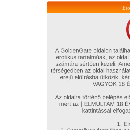
Ero
Váltás a mobil verzióra!
A GoldenGate oldalon találha
erotikus tartalmúak, az oldal
számára sértően kezeli. Ame
térségedben az oldal használat
erejű előírásba ütközik, k
VIP tagság
TV
Filmek
Profi
Magyar amatőrök
Fóru
VAGYOK 18 ÉV
Kapcsolataim
Üzeneteim
Társkereső
Chat!
Az oldalra történő belépés el
Főoldal
/
Amatőr mufftár
/
mert az [ ELMÚLTAM 18 É
vidilaci50
kattintással elfoga
1. El
Amatőr videók