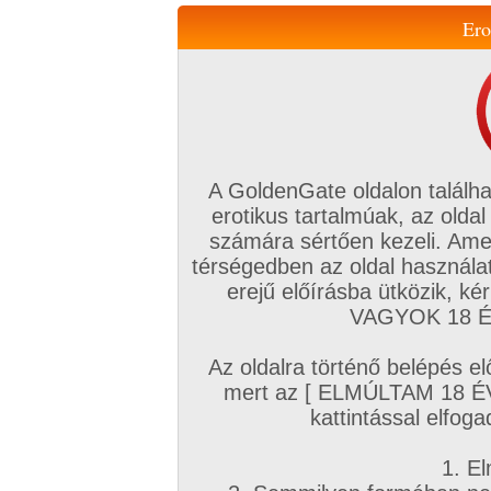
Ero
Váltás a mobil verzióra!
A GoldenGate oldalon találha
erotikus tartalmúak, az oldal
számára sértően kezeli. Ame
térségedben az oldal használat
erejű előírásba ütközik, k
VIP tagság
TV
Filmek
Profi
Magyar amatőrök
Fóru
VAGYOK 18 ÉV
Kapcsolataim
Üzeneteim
Társkereső
Chat!
Az oldalra történő belépés el
Főoldal
/
Amatőr mufftár
/
mert az [ ELMÚLTAM 18 É
Kervin
kattintással elfoga
1. El