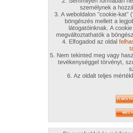
2. Semmilyen formában nem
személynek a hozzáf
3. A weboldalon "cookie-kat" 
böngészés mellett a legjo
látogatóinknak. A cookie
megváltoztathatók a böngésző
4. Elfogadod az oldal
felha
t
5. Nem tekinted meg vagy haszn
tevékenységgel törvényt, sza
s
6. Az oldalt teljes mérté