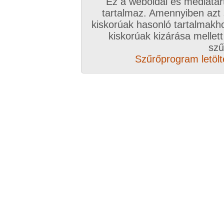
Ez a weboldal és médiatar
tartalmaz. Amennyiben azt
kiskorúak hasonló tartalmakh
kiskorúak kizárása mellett
szű
Szűrőprogram letölté