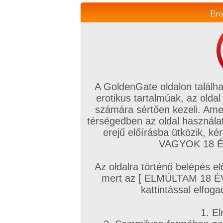
Ero
Váltás a mobil verzióra!
A GoldenGate oldalon találha
erotikus tartalmúak, az oldal
számára sértően kezeli. Ame
térségedben az oldal használat
erejű előírásba ütközik, k
VIP tagság
TV
Filmek
Profi
Magyar amatőrök
Fóru
VAGYOK 18 ÉV
Kapcsolataim
Üzeneteim
Társkereső
Chat!
Az oldalra történő belépés el
Főoldal
/
Amatőr mufftár
/
mert az [ ELMÚLTAM 18 É
ködmön
kattintással elfoga
1. El