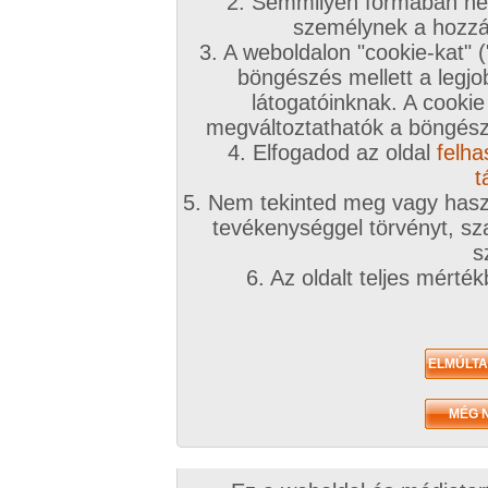
2. Semmilyen formában nem
személynek a hozzáf
3. A weboldalon "cookie-kat" 
böngészés mellett a legjo
látogatóinknak. A cookie
megváltoztathatók a böngésző
4. Elfogadod az oldal
felha
t
5. Nem tekinted meg vagy haszn
tevékenységgel törvényt, sza
s
6. Az oldalt teljes mérté