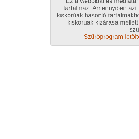
Ez a weboldal és médiatar
tartalmaz. Amennyiben azt
kiskorúak hasonló tartalmakh
kiskorúak kizárása mellett
szű
Szűrőprogram letölté