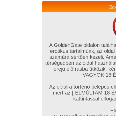
Ero
Váltás a mobil verzióra!
A GoldenGate oldalon találha
erotikus tartalmúak, az oldal
számára sértően kezeli. Ame
térségedben az oldal használat
erejű előírásba ütközik, k
VIP tagság
TV
Filmek
Profi
Magyar amatőrök
Fóru
VAGYOK 18 ÉV
Kapcsolataim
Üzeneteim
Társkereső
Chat!
Az oldalra történő belépés el
Főoldal
/
Amatőr mufftár
/
mert az [ ELMÚLTAM 18 É
szexezerrel
kattintással elfoga
1. El
Amatőr sorozatok