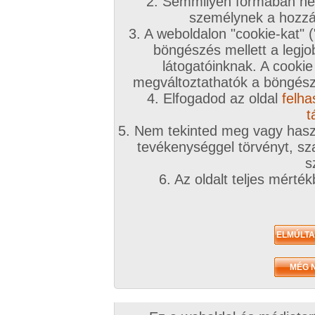
2. Semmilyen formában nem
2018. november 28.
2018. március 08.
2018. március 0
személynek a hozzáf
3. A weboldalon "cookie-kat" 
böngészés mellett a legjo
látogatóinknak. A cookie
megváltoztathatók a böngésző
4. Elfogadod az oldal
felha
Micsoda csoda
Elemi ösztönök
Izgalmas éjszaka
14 kép
22 kép
19 kép
t
5. Nem tekinted meg vagy haszn
tevékenységgel törvényt, sza
s
6. Az oldalt teljes mérté