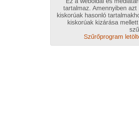
Ez a weboldal és médiatar
tartalmaz. Amennyiben azt
kiskorúak hasonló tartalmakh
kiskorúak kizárása mellett
szű
Szűrőprogram letölté