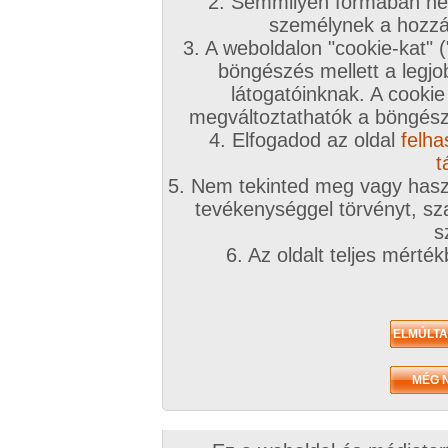
2. Semmilyen formában nem
személynek a hozzáf
3. A weboldalon "cookie-kat" 
böngészés mellett a legjo
látogatóinknak. A cookie
megváltoztathatók a böngésző
4. Elfogadod az oldal
felha
Petra N
Rihanna Samuel
Sue
t
Tartalmak száma:
3
Tartalmak száma:
5
Tartalmak száma:
6
5. Nem tekinted meg vagy haszn
tevékenységgel törvényt, sza
Amatőr sorozatok
s
6. Az oldalt teljes mérté
2014. július 14.
2010. október 08.
Ezüst
hotel
10 kép
7 kép