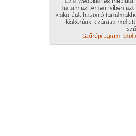
Ez a weboldal és médiatar
tartalmaz. Amennyiben azt
Egyéb videók
kiskorúak hasonló tartalmakh
kiskorúak kizárása mellett
2018. január 05.
2009. február 03.
szű
Szűrőprogram letölté
Bögyös maszti
Még egy popsí
2:54 perc
0:55 perc