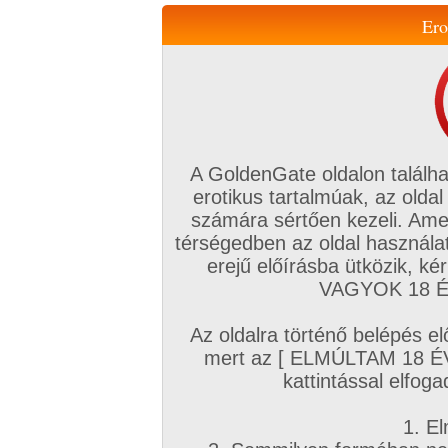
Ero
Váltás a mobil verzióra!
A GoldenGate oldalon találha
erotikus tartalmúak, az oldal
számára sértően kezeli. Ame
térségedben az oldal használat
erejű előírásba ütközik, k
VIP tagság
TV
Filmek
Profi
Magyar amatőrök
Fóru
VAGYOK 18 ÉV
Kapcsolataim
Üzeneteim
Társkereső
Chat!
Az oldalra történő belépés el
Főoldal
/
Cimkék
mert az [ ELMÚLTAM 18 É
Kicsi mell (A kosár)
kattintással elfoga
1. El
Szereplők