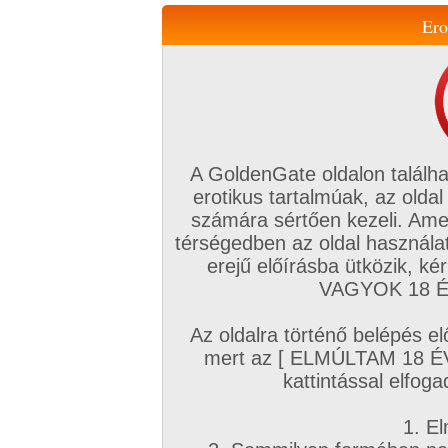
Ero
Váltás a mobil verzióra!
A GoldenGate oldalon találha
erotikus tartalmúak, az oldal
számára sértően kezeli. Ame
térségedben az oldal használat
erejű előírásba ütközik, k
VIP tagság
TV
Filmek
Profi
Magyar amatőrök
Fóru
VAGYOK 18 ÉV
Kapcsolataim
Üzeneteim
Társkereső
Chat!
Az oldalra történő belépés el
Főoldal
/
Mufftár
/
mert az [ ELMÚLTAM 18 É
Jullien St. Fox
kattintással elfoga
1. El