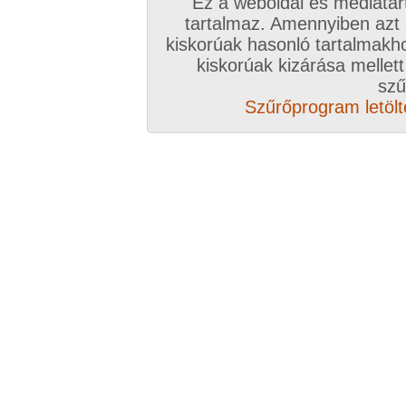
Ez a weboldal és médiatar
tartalmaz. Amennyiben azt
kiskorúak hasonló tartalmakh
kiskorúak kizárása mellett
szű
Szűrőprogram letölté