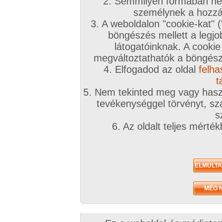
2. Semmilyen formában nem
személynek a hozzáf
3. A weboldalon "cookie-kat" 
böngészés mellett a legjo
látogatóinknak. A cookie
megváltoztathatók a böngésző
4. Elfogadod az oldal
felha
t
5. Nem tekinted meg vagy haszn
tevékenységgel törvényt, sza
s
6. Az oldalt teljes mérté