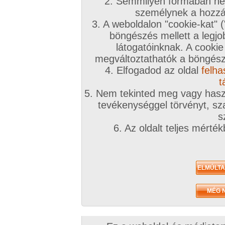
2. Semmilyen formában nem
2023. december 22.
személynek a hozzáf
3. A weboldalon "cookie-kat" 
böngészés mellett a legjo
látogatóinknak. A cookie
megváltoztathatók a böngésző
4. Elfogadod az oldal
felha
Amikor az ápolónő leápol
125 kép
t
5. Nem tekinted meg vagy haszn
tevékenységgel törvényt, sza
s
6. Az oldalt teljes mérté