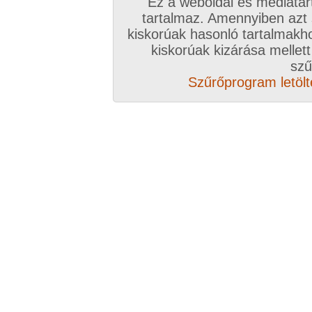
Ez a weboldal és médiatar
tartalmaz. Amennyiben azt
kiskorúak hasonló tartalmakh
kiskorúak kizárása mellett
szű
Szűrőprogram letölté