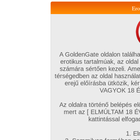
Ero
Váltás a mobil verzióra!
A GoldenGate oldalon találha
erotikus tartalmúak, az oldal
számára sértően kezeli. Ame
térségedben az oldal használat
erejű előírásba ütközik, k
VIP tagság
TV
Filmek
Profi
Magyar amatőrök
Fóru
VAGYOK 18 ÉV
Kapcsolataim
Üzeneteim
Társkereső
Chat!
Az oldalra történő belépés el
Főoldal
/
Mufftár
/
mert az [ ELMÚLTAM 18 É
Dionne Darling
kattintással elfoga
1. El
Profi sorozatok