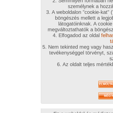
2. Semmilyen formában nem
2021. december 15.
2020. február 05.
2019. július 03.
személynek a hozzáf
3. A weboldalon "cookie-kat" 
böngészés mellett a legjo
látogatóinknak. A cookie
megváltoztathatók a böngésző
4. Elfogadod az oldal
felha
Szex a pultos csajjal
Két szöszi és a fekete
Szerencsés vízvez
223 kép
csődör!
szerelő
t
156 kép
120 kép
5. Nem tekinted meg vagy haszn
tevékenységgel törvényt, sza
s
Goldengate TV
6. Az oldalt teljes mérté
2010. október 24.
Sandra a csábító
23:52 perc