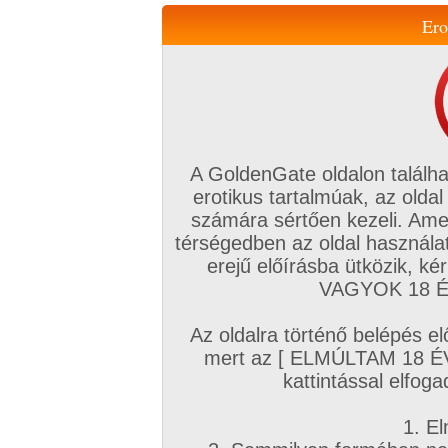
Ero
Váltás a mobil verzióra!
A GoldenGate oldalon találha
erotikus tartalmúak, az oldal
számára sértően kezeli. Ame
térségedben az oldal használat
erejű előírásba ütközik, k
VIP tagság
TV
Filmek
Profi
Magyar amatőrök
Fóru
VAGYOK 18 ÉV
Kapcsolataim
Üzeneteim
Társkereső
Chat!
Az oldalra történő belépés el
Főoldal
/
Mufftár
/
mert az [ ELMÚLTAM 18 É
Sandra Parker
kattintással elfoga
1. El
Profi sorozatok