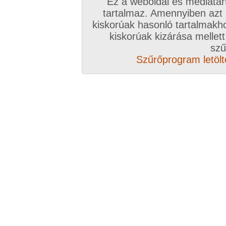
Ez a weboldal és médiatar
tartalmaz. Amennyiben azt
kiskorúak hasonló tartalmakh
kiskorúak kizárása mellett
szű
Szűrőprogram letölté