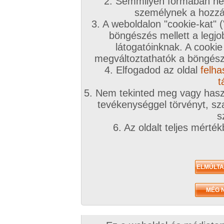
2. Semmilyen formában nem
2021. október 31.
személynek a hozzáf
3. A weboldalon "cookie-kat" 
böngészés mellett a legjo
látogatóinknak. A cookie
megváltoztathatók a böngésző
4. Elfogadod az oldal
felha
Lolly és Jazmine
218 kép
t
5. Nem tekinted meg vagy haszn
tevékenységgel törvényt, sza
s
6. Az oldalt teljes mérté