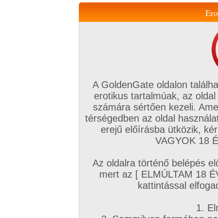
Ero
Váltás a mobil verzióra!
A GoldenGate oldalon találha
erotikus tartalmúak, az oldal
számára sértően kezeli. Ame
térségedben az oldal használat
erejű előírásba ütközik, k
VIP tagság
TV
Filmek
Profi
Magyar amatőrök
Fóru
VAGYOK 18 ÉV
Kapcsolataim
Üzeneteim
Társkereső
Chat!
Az oldalra történő belépés el
Főoldal
/
Mufftár
/
mert az [ ELMÚLTAM 18 É
Jazmine Rouge
kattintással elfoga
1. El
Profi sorozatok