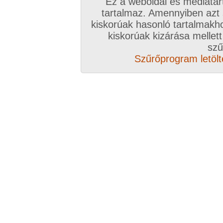
Ez a weboldal és médiatar
tartalmaz. Amennyiben azt
kiskorúak hasonló tartalmakh
kiskorúak kizárása mellett
szű
Szűrőprogram letölté